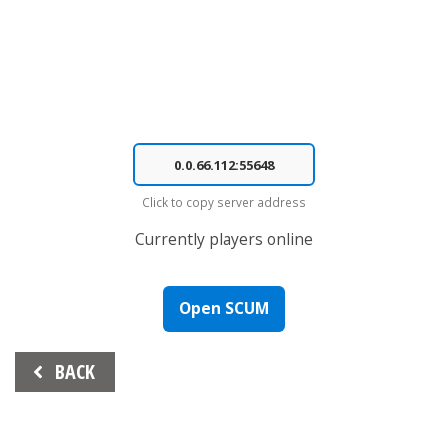
Click to copy server address
Currently
players online
Open SCUM
Beitrags-
BACK
Navigation